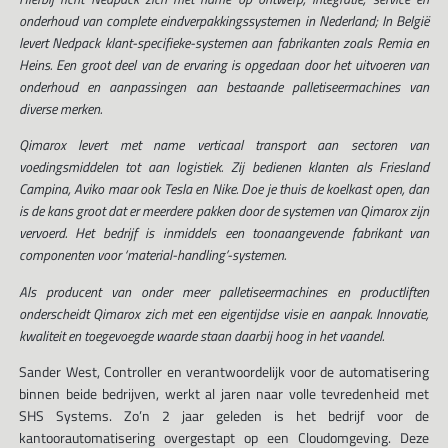
onderhoud van complete eindverpakkingssystemen in Nederland; In België
levert Nedpack klant-specifieke-systemen aan fabrikanten zoals Remia en
Heins. Een groot deel van de ervaring is opgedaan door het uitvoeren van
onderhoud en aanpassingen aan bestaande palletiseermachines van
diverse merken.
Qimarox levert met name verticaal transport aan sectoren van
voedingsmiddelen tot aan logistiek. Zij bedienen klanten als Friesland
Campina, Aviko maar ook Tesla en Nike. Doe je thuis de koelkast open, dan
is de kans groot dat er meerdere pakken door de systemen van Qimarox zijn
vervoerd. Het bedrijf is inmiddels een toonaangevende fabrikant van
componenten voor ‘material-handling’-systemen.
Als producent van onder meer palletiseermachines en productliften
onderscheidt Qimarox zich met een eigentijdse visie en aanpak. Innovatie,
kwaliteit en toegevoegde waarde staan daarbij hoog in het vaandel.
Sander West, Controller en verantwoordelijk voor de automatisering
binnen beide bedrijven, werkt al jaren naar volle tevredenheid met
SHS Systems. Zo’n 2 jaar geleden is het bedrijf voor de
kantoorautomatisering overgestapt op een Cloudomgeving. Deze