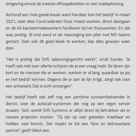
omgeving omvat de meeste officepakketten en een mailoplossing.
Achteraf een hele goede keuze want hierdoor kon het bedrijf in maart
2021, toen door Covid iedereen thuis moest werken, direct doorgaan
en de 40 kantoormedewerkers faciliteren bij het thuiswerken. En dat
was prettig. Al snel werd er als toevoeging een pilot met MS-teams
gestart. Toen ook dit goed bleek te werken, liep alles gewoon weer
door.
“Het is prettig dat SHS oplossingsgericht werkt”, vindt Sander. “Je
hoeft ook niet over allerlei schijven als je een vraag hebt. De lijnen zijn
kort en de mensen die er werken, werken er al lang, waardoor ze jou
en het bedrijf kennen. Degene die je aan de lijn krijgt, zorgt ook voor
een antwoord. Dat is echt ontzorgen”.
Het bedrijf heeft ook zelf nog een parttime systeembeheerder in
dienst, voor de autocad-systemen die nog op een eigen server
draaien. Toch wordt SHS Systems er altijd direct bij betrokken als er
nieuwe projecten starten. “Zij zijn op veel gebieden inzetbaar en
hebben veel kennis. Dat maakt ze tot een fijne en betrouwbare
partner”, geeft West aan.