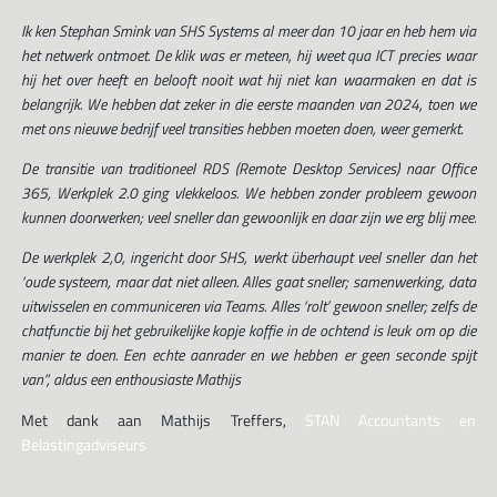
Ik ken Stephan Smink van SHS Systems al meer dan 10 jaar en heb hem via
het netwerk ontmoet. De klik was er meteen, hij weet qua ICT precies waar
hij het over heeft en belooft nooit wat hij niet kan waarmaken en dat is
belangrijk. We hebben dat zeker in die eerste maanden van 2024, toen we
met ons nieuwe bedrijf veel transities hebben moeten doen, weer gemerkt.
De transitie van traditioneel RDS (Remote Desktop Services) naar Office
365, Werkplek 2.0 ging vlekkeloos. We hebben zonder probleem gewoon
kunnen doorwerken; veel sneller dan gewoonlijk en daar zijn we erg blij mee.
De werkplek 2,0, ingericht door SHS, werkt überhaupt veel sneller dan het
‘oude systeem, maar dat niet alleen. Alles gaat sneller; samenwerking, data
uitwisselen en communiceren via Teams. Alles ‘rolt’ gewoon sneller; zelfs de
chatfunctie bij het gebruikelijke kopje koffie in de ochtend is leuk om op die
manier te doen. Een echte aanrader en we hebben er geen seconde spijt
van”, aldus een enthousiaste Mathijs
Met dank aan Mathijs Treffers,
STAN Accountants en
Belastingadviseurs