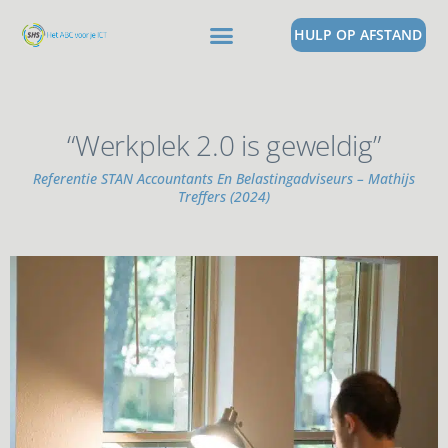
HULP OP AFSTAND
“Werkplek 2.0 is geweldig”
Referentie STAN Accountants En Belastingadviseurs – Mathijs
Treffers (2024)