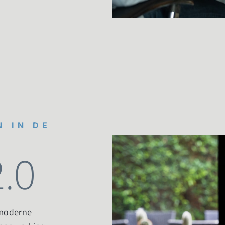
N IN DE
.0
 moderne