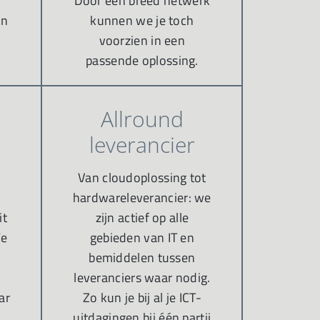
Door een breed netwerk
an
kunnen we je toch
voorzien in een
passende oplossing.
Allround
leverancier
Van cloudoplossing tot
hardwareleverancier: we
it
zijn actief op alle
We
gebieden van IT en
bemiddelen tussen
leveranciers waar nodig.
ar
Zo kun je bij al je ICT-
uitdagingen bij één partij