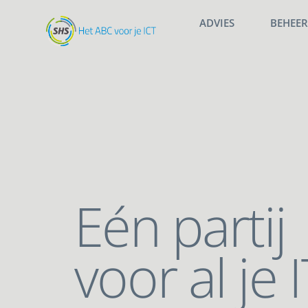
ADVIES
BEHEE
Eén partij
voor al je I