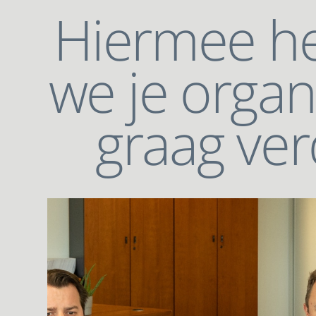
Hiermee h
we je organ
graag ver