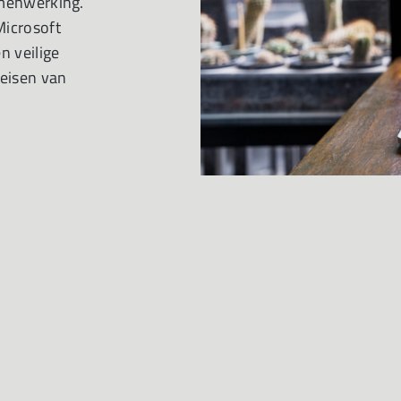
amenwerking.
Microsoft
n veilige
eisen van
N