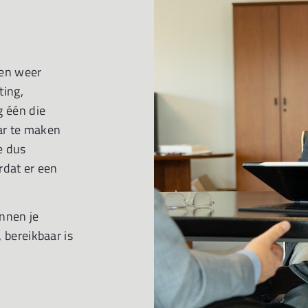
 en weer
ting,
g één die
aar te maken
e dus
rdat er een
innen je
 bereikbaar is