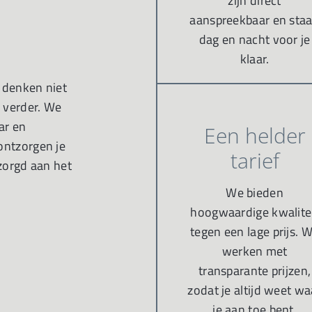
zijn direct
aanspreekbaar en sta
dag en nacht voor je
klaar.
e denken niet
 verder. We
ar en
Een helder
ontzorgen je
tarief
ezorgd aan het
We bieden
hoogwaardige kwalite
tegen een lage prijs. 
werken met
transparante prijzen,
zodat je altijd weet wa
je aan toe bent.