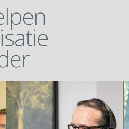
elpen
isatie
der